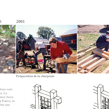
S
2001
Préparation de la charpente
olons vont
u. La
mier choix.
a France, la
être une